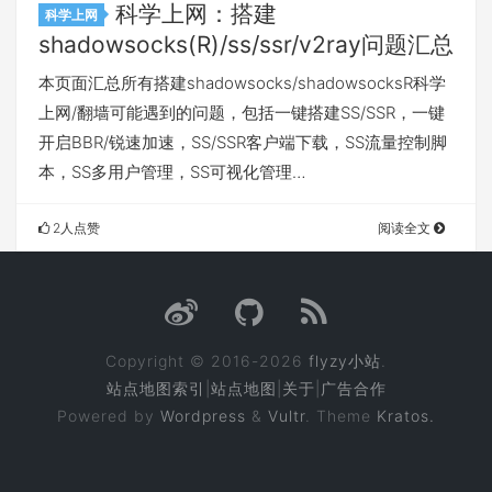
科学上网：搭建
科学上网
shadowsocks(R)/ss/ssr/v2ray问题汇总
本页面汇总所有搭建shadowsocks/shadowsocksR科学
上网/翻墙可能遇到的问题，包括一键搭建SS/SSR，一键
开启BBR/锐速加速，SS/SSR客户端下载，SS流量控制脚
本，SS多用户管理，SS可视化管理…
2人点赞
阅读全文
Copyright © 2016-2026
flyzy小站
.
站点地图索引
|
站点地图
|
关于
|
广告合作
Powered by
Wordpress
&
Vultr
. Theme
Kratos.