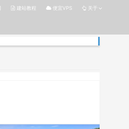
网
建站教程
便宜VPS
关于