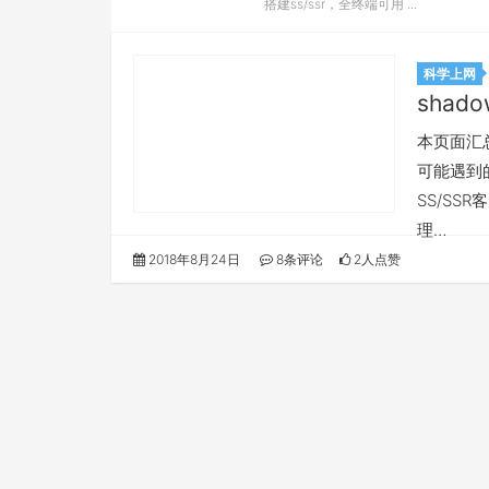
搭建ss/ssr，全终端可用 ...
科学上网
shado
本页面汇总所
可能遇到的
SS/SS
理…
2018年8月24日
8条评论
2人点赞