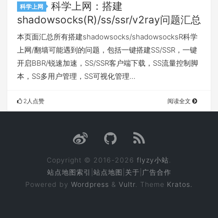
科学上网：搭建
科学上网
shadowsocks(R)/ss/ssr/v2ray问题汇总
本页面汇总所有搭建shadowsocks/shadowsocksR科学
上网/翻墙可能遇到的问题，包括一键搭建SS/SSR，一键
开启BBR/锐速加速，SS/SSR客户端下载，SS流量控制脚
本，SS多用户管理，SS可视化管理…
2人点赞
阅读全文
Copyright © 2016-2026
flyzy小站
.
站点地图索引
|
站点地图
|
关于
|
广告合作
Powered by
Wordpress
&
Vultr
. Theme
Kratos.