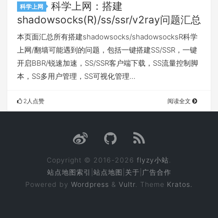
科学上网：搭建
科学上网
shadowsocks(R)/ss/ssr/v2ray问题汇总
本页面汇总所有搭建shadowsocks/shadowsocksR科学
上网/翻墙可能遇到的问题，包括一键搭建SS/SSR，一键
开启BBR/锐速加速，SS/SSR客户端下载，SS流量控制脚
本，SS多用户管理，SS可视化管理…
2人点赞
阅读全文
Copyright © 2016-2026
flyzy小站
.
站点地图索引
|
站点地图
|
关于
|
广告合作
Powered by
Wordpress
&
Vultr
. Theme
Kratos.