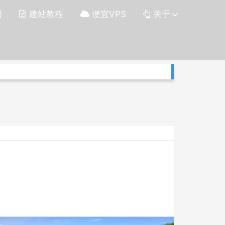
网
建站教程
便宜VPS
关于