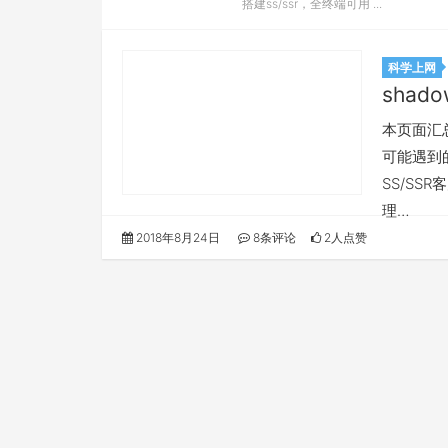
搭建ss/ssr，全终端可用 ...
科学上网
shado
本页面汇总所
可能遇到的
SS/SS
理…
2018年8月24日
8条评论
2人点赞