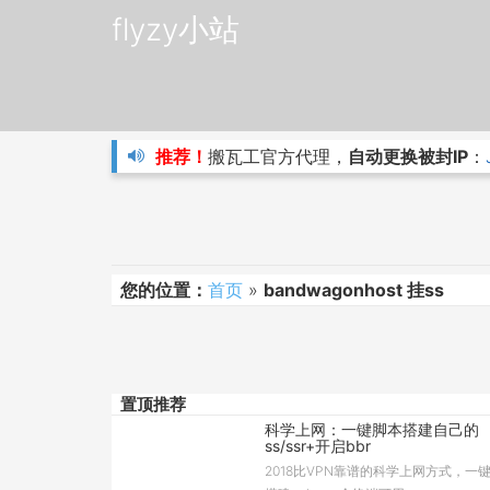
flyzy小站
推荐！
搬瓦工官方代理，
自动更换被封IP
：
您的位置：
首页
»
bandwagonhost 挂ss
置顶推荐
科学上网：一键脚本搭建自己的
ss/ssr+开启bbr
2018比VPN靠谱的科学上网方式，一