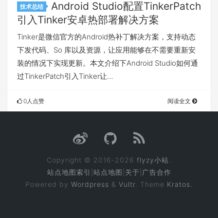
Android Studio配置TinkerPatch
技术总结
引入Tinker安卓热部署解决方案
Tinker是微信官方的Android热补丁解决方案，支持动态
下发代码、So 库以及资源，让应用能够在不需要重新安
装的情况下实现更新。本文介绍下Android Studio如何通
过TinkerPatch引入Tinker让…
0人点赞
阅读全文
Copyright © 2016-2026
flyzy小站
.
站点地图索引
|
站点地图
|
关于
|
广告合作
Powered by
Wordpress
&
Vultr
. Theme
Kratos.