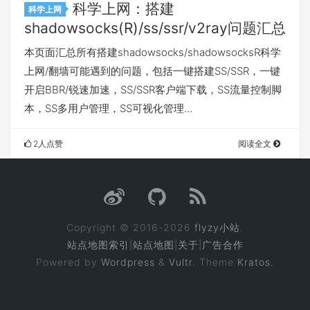
科学上网：搭建
科学上网
shadowsocks(R)/ss/ssr/v2ray问题汇总
本页面汇总所有搭建shadowsocks/shadowsocksR科学
上网/翻墙可能遇到的问题，包括一键搭建SS/SSR，一键
开启BBR/锐速加速，SS/SSR客户端下载，SS流量控制脚
本，SS多用户管理，SS可视化管理…
2人点赞
阅读全文
Copyright © 2016-2026
flyzy小站
.
站点地图索引
|
站点地图
|
关于
|
广告合作
Powered by
Wordpress
&
Vultr
. Theme
Kratos.