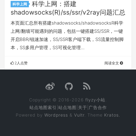
科学上网：搭建
科学上网
shadowsocks(R)/ss/ssr/v2ray问题汇总
本页面汇总所有搭建shadowsocks/shadowsocksR科学
上网/翻墙可能遇到的问题，包括一键搭建SS/SSR，一键
开启BBR/锐速加速，SS/SSR客户端下载，SS流量控制脚
本，SS多用户管理，SS可视化管理…
2人点赞
阅读全文
Copyright © 2016-2026
flyzy小站
.
站点地图索引
|
站点地图
|
关于
|
广告合作
Powered by
Wordpress
&
Vultr
. Theme
Kratos.