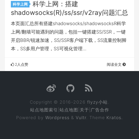
科学上网：搭建
科学上网
shadowsocks(R)/ss/ssr/v2ray问题汇总
本页面汇总所有搭建shadowsocks/shadowsocksR科学
上网/翻墙可能遇到的问题，包括一键搭建SS/SSR，一键
开启BBR/锐速加速，SS/SSR客户端下载，SS流量控制脚
本，SS多用户管理，SS可视化管理…
2人点赞
阅读全文
Copyright © 2016-2026
flyzy小站
.
站点地图索引
|
站点地图
|
关于
|
广告合作
Powered by
Wordpress
&
Vultr
. Theme
Kratos.