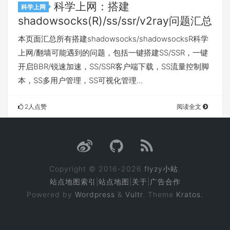
科学上网：搭建
科学上网
shadowsocks(R)/ss/ssr/v2ray问题汇总
本页面汇总所有搭建shadowsocks/shadowsocksR科学
上网/翻墙可能遇到的问题，包括一键搭建SS/SSR，一键
开启BBR/锐速加速，SS/SSR客户端下载，SS流量控制脚
本，SS多用户管理，SS可视化管理…
2人点赞
阅读全文
Copyright © 2016-2026
flyzy小站
.
站点地图索引
|
站点地图
|
关于
|
广告合作
Powered by
Wordpress
&
Vultr
. Theme
Kratos.