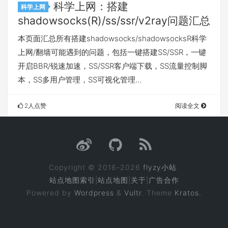
科学上网：搭建
科学上网
shadowsocks(R)/ss/ssr/v2ray问题汇总
本页面汇总所有搭建shadowsocks/shadowsocksR科学
上网/翻墙可能遇到的问题，包括一键搭建SS/SSR，一键
开启BBR/锐速加速，SS/SSR客户端下载，SS流量控制脚
本，SS多用户管理，SS可视化管理…
2人点赞
阅读全文
Copyright © 2016-2026
flyzy小站
.
站点地图索引
|
站点地图
|
关于
|
广告合作
Powered by
Wordpress
&
Vultr
. Theme
Kratos.