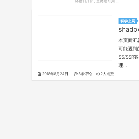
搭建ss/ssr，全终端可用 ...
科学上网
shado
本页面汇总所
可能遇到的
SS/SS
理…
2018年8月24日
8条评论
2人点赞