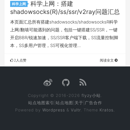
科学上网：搭建
科学上网
shadowsocks(R)/ss/ssr/v2ray问题汇总
本页面汇总所有搭建shadowsocks/shadowsocksR科学
上网/翻墙可能遇到的问题，包括一键搭建SS/SSR，一键
开启BBR/锐速加速，SS/SSR客户端下载，SS流量控制脚
本，SS多用户管理，SS可视化管理…
2人点赞
阅读全文
Copyright © 2016-2026
flyzy小站
.
站点地图索引
|
站点地图
|
关于
|
广告合作
Powered by
Wordpress
&
Vultr
. Theme
Kratos.