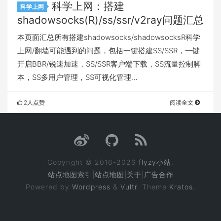
科学上网：搭建
科学上网
shadowsocks(R)/ss/ssr/v2ray问题汇总
本页面汇总所有搭建shadowsocks/shadowsocksR科学
上网/翻墙可能遇到的问题，包括一键搭建SS/SSR，一键
开启BBR/锐速加速，SS/SSR客户端下载，SS流量控制脚
本，SS多用户管理，SS可视化管理…
2人点赞
阅读全文
Copyright © 2016-2026
flyzy小站
.
站点地图索引
|
站点地图
|
关于
|
广告合作
Powered by
Wordpress
&
Vultr
. Theme
Kratos.