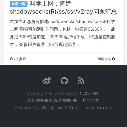
科学上网：搭建
科学上网
shadowsocks(R)/ss/ssr/v2ray问题汇总
本页面汇总所有搭建shadowsocks/shadowsocksR科学
上网/翻墙可能遇到的问题，包括一键搭建SS/SSR，一键
开启BBR/锐速加速，SS/SSR客户端下载，SS流量控制脚
本，SS多用户管理，SS可视化管理…
2人点赞
阅读全文
Copyright © 2016-2026
flyzy小站
.
站点地图索引
|
站点地图
|
关于
|
广告合作
Powered by
Wordpress
&
Vultr
. Theme
Kratos.