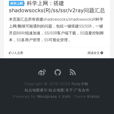
科学上网：搭建
科学上网
shadowsocks(R)/ss/ssr/v2ray问题汇总
本页面汇总所有搭建shadowsocks/shadowsocksR科学
上网/翻墙可能遇到的问题，包括一键搭建SS/SSR，一键
开启BBR/锐速加速，SS/SSR客户端下载，SS流量控制脚
本，SS多用户管理，SS可视化管理…
2人点赞
阅读全文
Copyright © 2016-2026
flyzy小站
.
站点地图索引
|
站点地图
|
关于
|
广告合作
Powered by
Wordpress
&
Vultr
. Theme
Kratos.