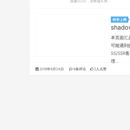
搭建ss/ssr，全终端可用 ...
科学上网
shado
本页面汇总所
可能遇到的
SS/SS
理…
2018年8月24日
8条评论
2人点赞