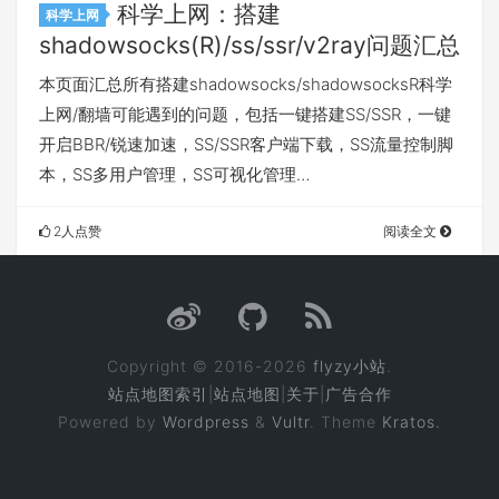
科学上网：搭建
科学上网
shadowsocks(R)/ss/ssr/v2ray问题汇总
本页面汇总所有搭建shadowsocks/shadowsocksR科学
上网/翻墙可能遇到的问题，包括一键搭建SS/SSR，一键
开启BBR/锐速加速，SS/SSR客户端下载，SS流量控制脚
本，SS多用户管理，SS可视化管理…
2人点赞
阅读全文
Copyright © 2016-2026
flyzy小站
.
站点地图索引
|
站点地图
|
关于
|
广告合作
Powered by
Wordpress
&
Vultr
. Theme
Kratos.