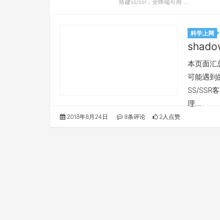
搭建ss/ssr，全终端可用 ...
科学上网
shado
本页面汇总所
可能遇到的
SS/SS
理…
2018年8月24日
8条评论
2人点赞