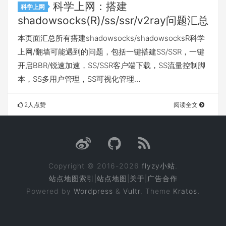
科学上网：搭建
科学上网
shadowsocks(R)/ss/ssr/v2ray问题汇总
本页面汇总所有搭建shadowsocks/shadowsocksR科学
上网/翻墙可能遇到的问题，包括一键搭建SS/SSR，一键
开启BBR/锐速加速，SS/SSR客户端下载，SS流量控制脚
本，SS多用户管理，SS可视化管理…
2人点赞
阅读全文
Copyright © 2016-2026
flyzy小站
.
站点地图索引
|
站点地图
|
关于
|
广告合作
Powered by
Wordpress
&
Vultr
. Theme
Kratos.