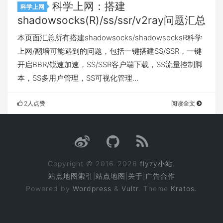
科学上网：搭建
科学上网
shadowsocks(R)/ss/ssr/v2ray问题汇总
本页面汇总所有搭建shadowsocks/shadowsocksR科学
上网/翻墙可能遇到的问题，包括一键搭建SS/SSR，一键
开启BBR/锐速加速，SS/SSR客户端下载，SS流量控制脚
本，SS多用户管理，SS可视化管理…
2人点赞
阅读全文
Copyright © 2016-2026
flyzy小站
.
站点地图索引
|
站点地图
|
关于
|
广告合作
Powered by
Wordpress
&
Vultr
. Theme
Kratos.