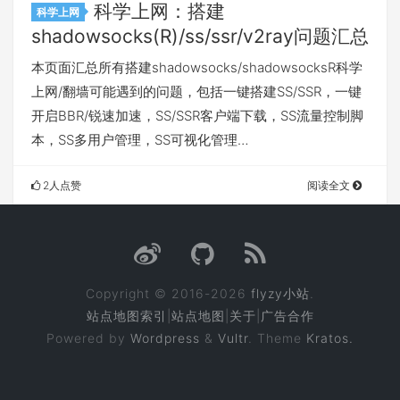
科学上网：搭建
科学上网
shadowsocks(R)/ss/ssr/v2ray问题汇总
本页面汇总所有搭建shadowsocks/shadowsocksR科学
上网/翻墙可能遇到的问题，包括一键搭建SS/SSR，一键
开启BBR/锐速加速，SS/SSR客户端下载，SS流量控制脚
本，SS多用户管理，SS可视化管理…
2人点赞
阅读全文
Copyright © 2016-2026
flyzy小站
.
站点地图索引
|
站点地图
|
关于
|
广告合作
Powered by
Wordpress
&
Vultr
. Theme
Kratos.