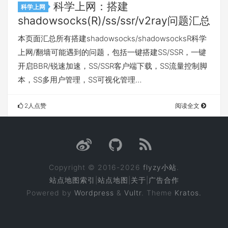
科学上网：搭建
科学上网
shadowsocks(R)/ss/ssr/v2ray问题汇总
本页面汇总所有搭建shadowsocks/shadowsocksR科学
上网/翻墙可能遇到的问题，包括一键搭建SS/SSR，一键
开启BBR/锐速加速，SS/SSR客户端下载，SS流量控制脚
本，SS多用户管理，SS可视化管理…
2人点赞
阅读全文
Copyright © 2016-2026
flyzy小站
.
站点地图索引
|
站点地图
|
关于
|
广告合作
Powered by
Wordpress
&
Vultr
. Theme
Kratos.