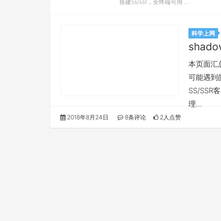
搭建ss/ssr，全终端可用 ...
科学上网
shado
本页面汇总所
可能遇到的
SS/SS
理…
2018年8月24日
8条评论
2人点赞