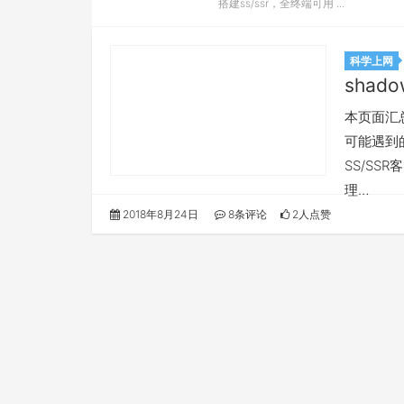
搭建ss/ssr，全终端可用 ...
科学上网
shado
本页面汇总所
可能遇到的
SS/SS
理…
2018年8月24日
8条评论
2人点赞