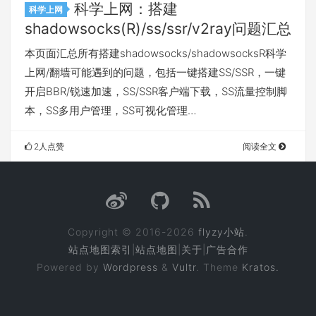
科学上网：搭建
科学上网
shadowsocks(R)/ss/ssr/v2ray问题汇总
本页面汇总所有搭建shadowsocks/shadowsocksR科学
上网/翻墙可能遇到的问题，包括一键搭建SS/SSR，一键
开启BBR/锐速加速，SS/SSR客户端下载，SS流量控制脚
本，SS多用户管理，SS可视化管理…
2人点赞
阅读全文
Copyright © 2016-2026
flyzy小站
.
站点地图索引
|
站点地图
|
关于
|
广告合作
Powered by
Wordpress
&
Vultr
. Theme
Kratos.