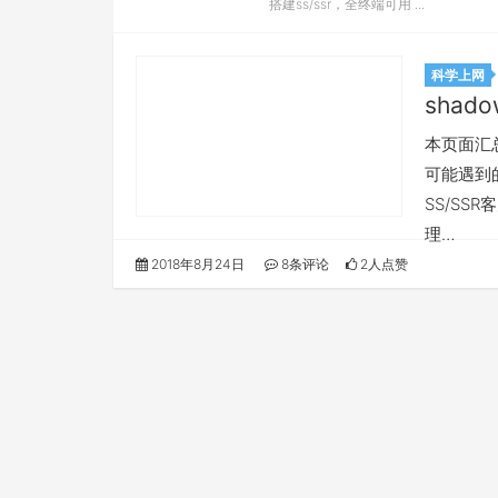
搭建ss/ssr，全终端可用 ...
科学上网
shado
本页面汇总所
可能遇到的
SS/SS
理…
2018年8月24日
8条评论
2人点赞