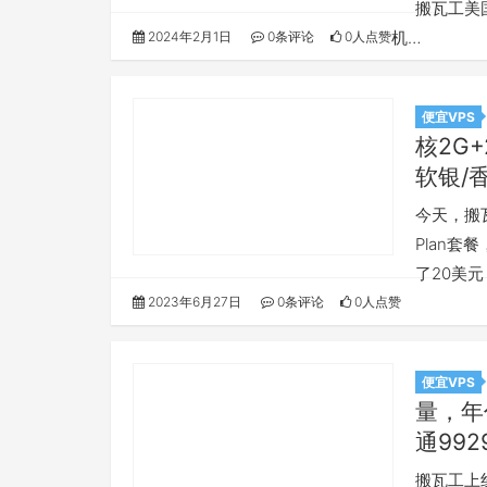
搬瓦工美国
机…
2024年2月1日
0条评论
0人点赞
便宜VPS
核2G+
软银/香
今天，搬瓦
Plan套
了20美元
2023年6月27日
0条评论
0人点赞
便宜VPS
量，年付
通99
搬瓦工上