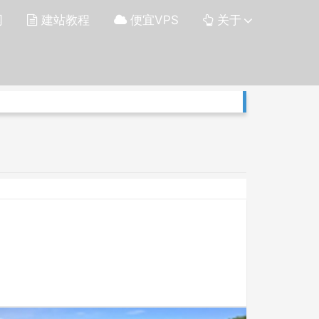
网
建站教程
便宜VPS
关于