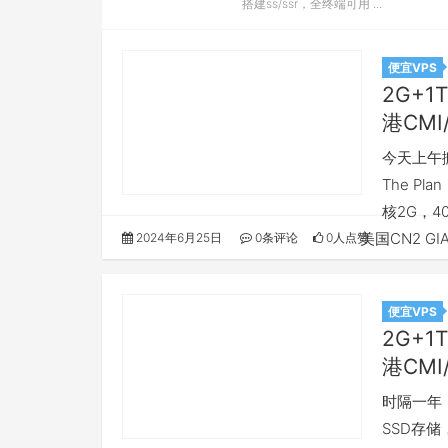
搭建ss/ssr，全终端可用 ...
便宜VPS
2G+1
港CMI
今天上午
The P
核2G，4
美国CN2 G
2024年6月25日
0条评论
0人点赞
便宜VPS
2G+1
港CMI
时隔一年，
SSD存储