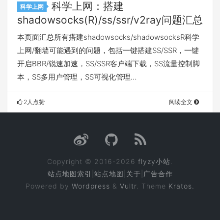
科学上网：搭建
科学上网
shadowsocks(R)/ss/ssr/v2ray问题汇总
本页面汇总所有搭建shadowsocks/shadowsocksR科学
上网/翻墙可能遇到的问题，包括一键搭建SS/SSR，一键
开启BBR/锐速加速，SS/SSR客户端下载，SS流量控制脚
本，SS多用户管理，SS可视化管理…
2人点赞
阅读全文
Copyright © 2016-2026
flyzy小站
.
站点地图索引
|
站点地图
|
关于
|
广告合作
Powered by
Wordpress
&
Vultr
. Theme
Kratos.