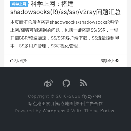
科学上网：搭建
科学上网
shadowsocks(R)/ss/ssr/v2ray问题汇总
本页面汇总所有搭建shadowsocks/shadowsocksR科学
上网/翻墙可能遇到的问题，包括一键搭建SS/SSR，一键
开启BBR/锐速加速，SS/SSR客户端下载，SS流量控制脚
本，SS多用户管理，SS可视化管理…
2人点赞
阅读全文
Copyright © 2016-2026
flyzy小站
.
站点地图索引
|
站点地图
|
关于
|
广告合作
Powered by
Wordpress
&
Vultr
. Theme
Kratos.