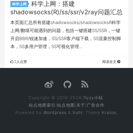
科学上网：搭建
科学上网
shadowsocks(R)/ss/ssr/v2ray问题汇总
本页面汇总所有搭建shadowsocks/shadowsocksR科学
上网/翻墙可能遇到的问题，包括一键搭建SS/SSR，一键
开启BBR/锐速加速，SS/SSR客户端下载，SS流量控制脚
本，SS多用户管理，SS可视化管理…
2人点赞
阅读全文
Copyright © 2016-2026
flyzy小站
.
站点地图索引
|
站点地图
|
关于
|
广告合作
Powered by
Wordpress
&
Vultr
. Theme
Kratos.