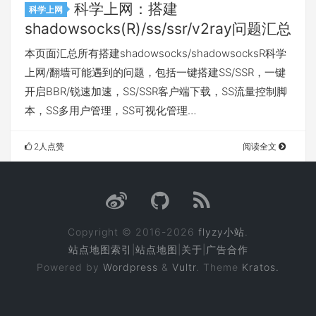
科学上网：搭建
科学上网
shadowsocks(R)/ss/ssr/v2ray问题汇总
本页面汇总所有搭建shadowsocks/shadowsocksR科学
上网/翻墙可能遇到的问题，包括一键搭建SS/SSR，一键
开启BBR/锐速加速，SS/SSR客户端下载，SS流量控制脚
本，SS多用户管理，SS可视化管理…
2人点赞
阅读全文
Copyright © 2016-2026
flyzy小站
.
站点地图索引
|
站点地图
|
关于
|
广告合作
Powered by
Wordpress
&
Vultr
. Theme
Kratos.