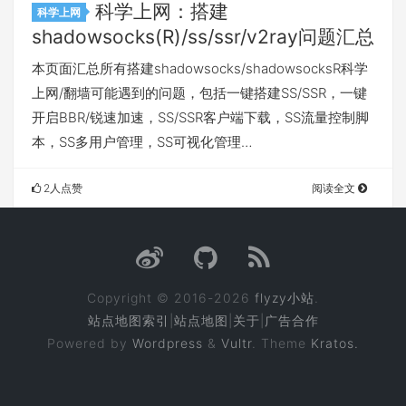
科学上网：搭建
科学上网
shadowsocks(R)/ss/ssr/v2ray问题汇总
本页面汇总所有搭建shadowsocks/shadowsocksR科学
上网/翻墙可能遇到的问题，包括一键搭建SS/SSR，一键
开启BBR/锐速加速，SS/SSR客户端下载，SS流量控制脚
本，SS多用户管理，SS可视化管理…
2人点赞
阅读全文
Copyright © 2016-2026
flyzy小站
.
站点地图索引
|
站点地图
|
关于
|
广告合作
Powered by
Wordpress
&
Vultr
. Theme
Kratos.