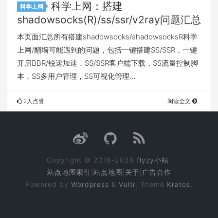
科学上网：搭建
科学上网
shadowsocks(R)/ss/ssr/v2ray问题汇总
本页面汇总所有搭建shadowsocks/shadowsocksR科学
上网/翻墙可能遇到的问题，包括一键搭建SS/SSR，一键
开启BBR/锐速加速，SS/SSR客户端下载，SS流量控制脚
本，SS多用户管理，SS可视化管理…
2人点赞
阅读全文
Copyright © 2016-2026
flyzy小站
.
站点地图索引
|
站点地图
|
关于
|
广告合作
Powered by
Wordpress
&
Vultr
. Theme
Kratos.