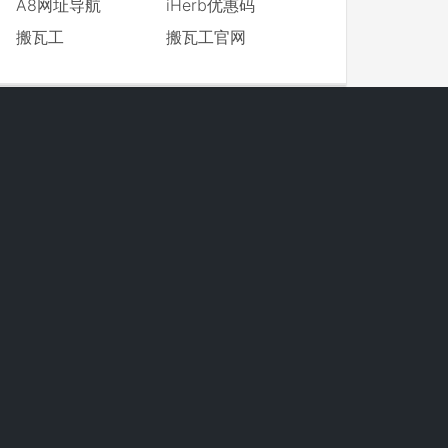
A8网址导航
iHerb优惠码
搬瓦工
搬瓦工官网