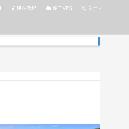
网
建站教程
便宜VPS
关于