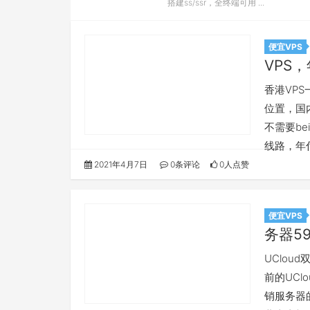
搭建ss/ssr，全终端可用 ...
便宜VPS
VPS，
香港VP
位置，国
不需要be
线路，年
2021年4月7日
0条评论
0人点赞
便宜VPS
务器5
UClou
前的UC
销服务器